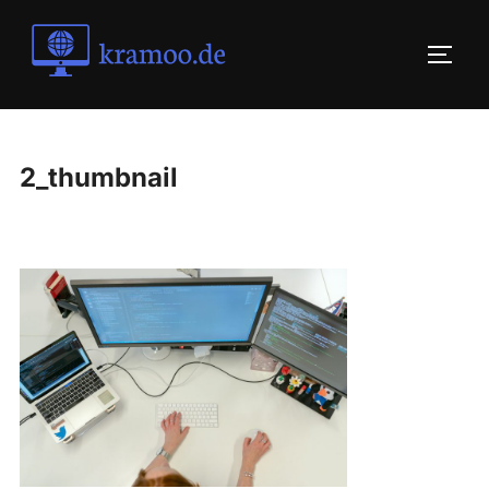
Skip
to
TOGG
content
2_thumbnail