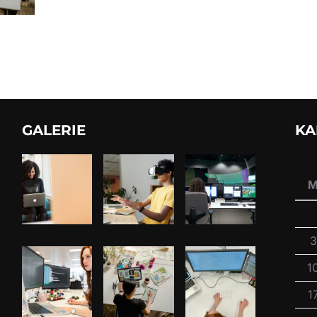
GALERIE
KA
3
1
1