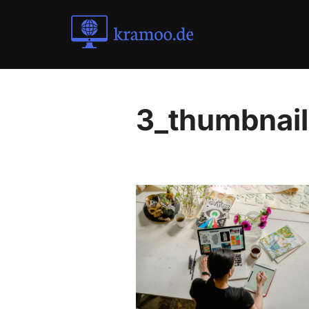
Skip
to
content
3_thumbnail