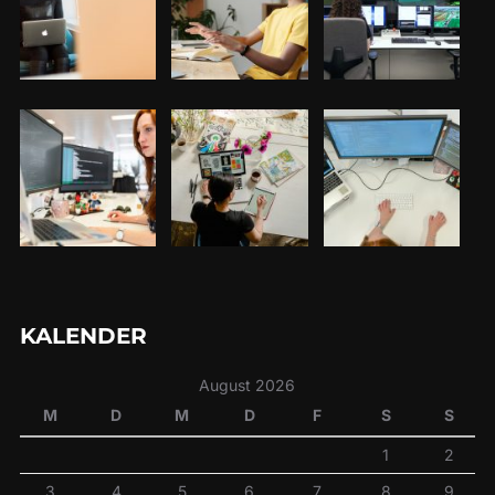
KALENDER
August 2026
M
D
M
D
F
S
S
1
2
3
4
5
6
7
8
9