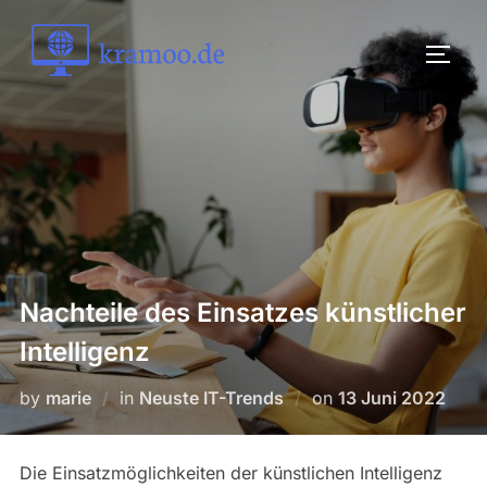
Skip
to
TOGG
content
Nachteile des Einsatzes künstlicher
Intelligenz
Posted
by
marie
in
Neuste IT-Trends
on
13 Juni 2022
on
Die Einsatzmöglichkeiten der künstlichen Intelligenz