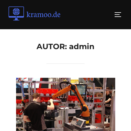
Skip
to
TOGG
content
AUTOR:
admin